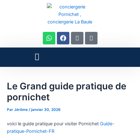
Aller
Navigation
au
des
contenu
articles
W
F
I
I
h
a
c
c
a
c
o
o
t
e
n
n
Menu
s
b
-
_
a
o
i
p
p
o
n
r
p
k
s
o
Le Grand guide pratique de
t
f
a
i
pornichet
g
l
r
e
a
Par
Jérôme
/
janvier 30, 2026
m
-
voici le guide pratique pour visiter Pornichet
Guide-
1
pratique-Pornichet-FR