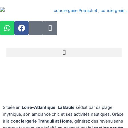
Aller
au
contenu
W
F
I
I
h
a
c
c
a
c
o
o
t
e
n
n
s
b
-
_
Menu
a
o
i
p
p
o
n
r
p
k
s
o
t
f
a
i
g
l
r
e
Située en
Loire-Atlantique
,
La Baule
séduit par sa plage
a
mythique, son ambiance chic et ses activités nautiques. Grâce
m
à la
conciergerie Tranquil at Home
, générez des revenu sans
-